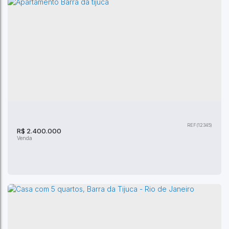
Cobertura venda Stamile Coutinho-Recreio
dos Bandeirantes - Rio de Janeiro
CEP: 22795-200
,
Rua Henrique Stamile Coutinho
,
Recreio
dos Bandeirantes
,
Rio de Janeiro
,
Rio de Janeiro
,
Brasil
(12345)
4
Dormitório(s)
4
Banheiro(s)
300m²
Privativo:
2
Sala(s)
R$
2.400.000
2
Suíte(s)
300m²
Total:
2
Vaga(s)
300m²
Útil: