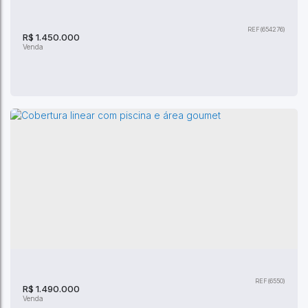
Janeiro
,
Rio de Janeiro
,
Brasil
(654276)
800m²
Privativo:
800m²
Total:
800m²
Útil:
R$
1.450.000
Cobertura à venda com 3 suítes, no Recreio
dos Bandeirantes
CEP: 22790-147
,
Rua Jorge Emílio Fontenelle
,
Recreio dos
Bandeirantes
,
Rio de Janeiro
,
Rio de Janeiro
,
Brasil
(6550)
3
Dormitório(s)
3
Banheiro(s)
180m²
Privativo:
1
Sala(s)
R$
1.490.000
3
Suíte(s)
180m²
Total:
3
Vaga(s)
180m²
Útil: