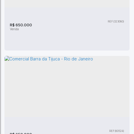
CEP: 22790-587
,
Avenida José Luiz Ferraz
,
Recreio dos
Bandeirantes
,
Rio de Janeiro
,
Rio de Janeiro
,
Brasil
(323080)
2
Dormitório(s)
3
Banheiro(s)
80 ~ 81m²
Privativo:
1
Sala(s)
R$
650.000
1
Suíte(s)
81m²
Total:
1
Vaga(s)
81m²
Útil:
Apartamento Taciel Cyleno-Recreio dos
Bandeirantes - Rio de Janeiro
CEP: 22790-010
,
Rua Professor Taciel Cylleno
,
Recreio dos
Bandeirantes
,
Rio de Janeiro
,
Rio de Janeiro
,
Brasil
(80524)
3
Dormitório(s)
3
Banheiro(s)
1
Sala(s)
1
Suíte(s)
1
Vaga(s)