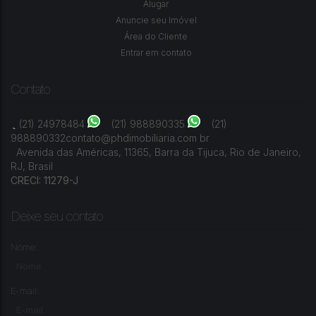
Alugar
Anuncie seu Imóvel
CEP: 22793-102
,
RUA PAULO SANTOS
,
N°:
442
,
Barra da
Tijuca
,
Rio de Janeiro
,
Rio de Janeiro
,
Brasil
Área do Cliente
Entrar em contato
5
Dormitório(s)
8
Banheiro(s)
2
Sala(s)
5
Suíte(s)
550m²
Total:
4
Vaga(s)
322m²
Útil:
Contato
(21) 24978484
(21) 988890335
(21)
988890332
contato@phdimobiliaria.com br
Avenida das Américas
,
11365
,
Barra da Tijuca
,
Rio de Janeiro
,
RJ
,
Brasil
CRECI: 11279-J
Deixe seu contato
Nome:
E-mail: