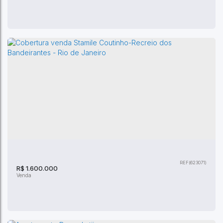
Cobertura linear com piscina e área goumet
CEP: 22790-285
,
Rua Maurício da Costa Faria
,
Recreio dos
Bandeirantes
,
Rio de Janeiro
,
Rio de Janeiro
,
Brasil
(623071)
4
Dormitório(s)
5
Banheiro(s)
378m²
Privativo:
1 ~ 2
Sala(s)
R$
1.600.000
3
Suíte(s)
378m²
Total:
2
Vaga(s)
378m²
Útil: