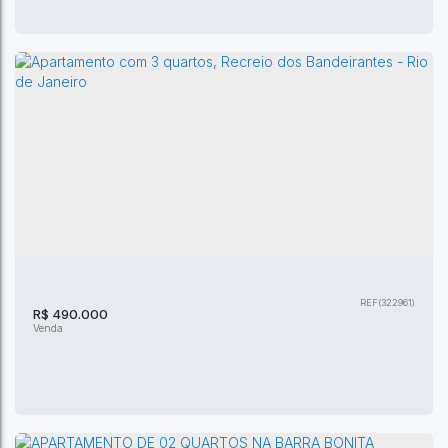
Apartamento com 3 quartos, Vargem Grande
- Rio de Janeiro
CEP: 22783-210
,
Estrada do Rio Morto
,
Vargem Grande
,
Rio
de Janeiro
,
Rio de Janeiro
,
Brasil
(322961)
3
Dormitório(s)
2
Banheiro(s)
1
Sala(s)
1
Suíte(s)
89m²
Total:
R$
490.000
2
Vaga(s)
89m²
Útil: