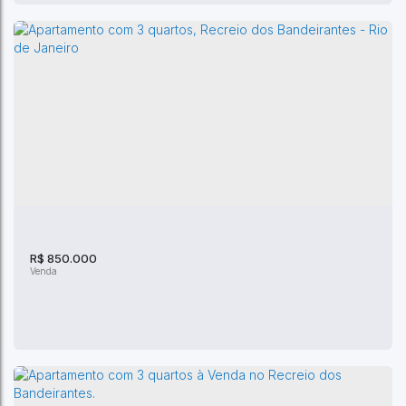
VENDO OTIMO APARTAMENTO BARRA BONITA
CEP: 22790-587
,
Avenida José Luiz Ferraz
,
Recreio dos
Bandeirantes
,
Rio de Janeiro
,
Rio de Janeiro
,
Brasil
2
Dormitório(s)
3
Banheiro(s)
1
Sala(s)
1
Suíte(s)
98m²
Total:
R$
850.000
2
Vaga(s)
98m²
Útil: