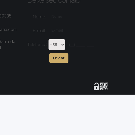
Deixe seu contato
890335
Nome:
aria.com
E-mail:
Barra da
Telefone/Celular:
l