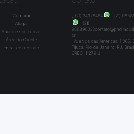
gação
Contato
Comprar
(21) 24978484
(21) 988
Alugar
(21)
988890332
contato@phdimobili
Anuncie seu Imóvel
br
Área do Cliente
Avenida das Américas
,
11365
,
Tijuca
,
Rio de Janeiro
,
RJ
,
Brasi
Entrar em contato
CRECI: 11279-J